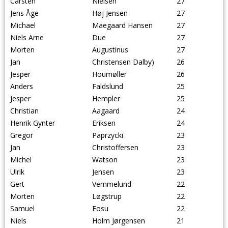
Carsten
Nielsen
27
Jens Åge
Høj Jensen
27
Michael
Maegaard Hansen
27
Niels Arne
Due
27
Morten
Augustinus
27
Jan
Christensen Dalby)
26
Jesper
Houmøller
26
Anders
Faldslund
25
Jesper
Hempler
25
Christian
Aagaard
24
Henrik Gynter
Eriksen
24
Gregor
Paprzycki
23
Jan
Christoffersen
23
Michel
Watson
23
Ulrik
Jensen
23
Gert
Vemmelund
22
Morten
Løgstrup
22
Samuel
Fosu
22
Niels
Holm Jørgensen
21