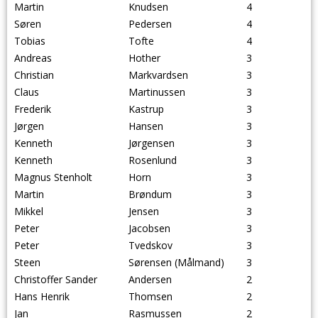
Martin
Knudsen
4
Søren
Pedersen
4
Tobias
Tofte
4
Andreas
Hother
3
Christian
Markvardsen
3
Claus
Martinussen
3
Frederik
Kastrup
3
Jørgen
Hansen
3
Kenneth
Jørgensen
3
Kenneth
Rosenlund
3
Magnus Stenholt
Horn
3
Martin
Brøndum
3
Mikkel
Jensen
3
Peter
Jacobsen
3
Peter
Tvedskov
3
Steen
Sørensen (Målmand)
3
Christoffer Sander
Andersen
2
Hans Henrik
Thomsen
2
Jan
Rasmussen
2