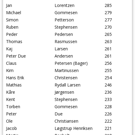
Jan
Lorentzen
285
Michael
Gommesen
279
Simon
Petterson
277
Ruben
Stephensen
270
Peder
Pedersen
265
Thomas
Rasmussen
263
Kaj
Larsen
261
Peter Due
Andersen
261
Claus
Petersen (Bager)
256
Kim
Martinussen
255
Hans Erik
Christensen
254
Mathias
Rydall Larsen
246
Kåre
Jørgensen
236
Kent
Stephensen
233
Torben
Gommesen
228
Peter
Due
226
Ole
Christiansen
222
Jacob
Løgstrup Henriksen
221