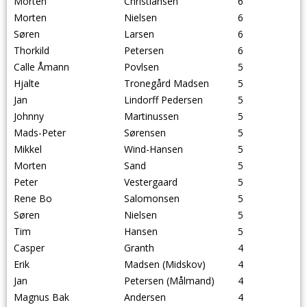
Morten
Christiansen
6
Morten
Nielsen
6
Søren
Larsen
6
Thorkild
Petersen
6
Calle Åmann
Povlsen
5
Hjalte
Tronegård Madsen
5
Jan
Lindorff Pedersen
5
Johnny
Martinussen
5
Mads-Peter
Sørensen
5
Mikkel
Wind-Hansen
5
Morten
Sand
5
Peter
Vestergaard
5
Rene Bo
Salomonsen
5
Søren
Nielsen
5
Tim
Hansen
5
Casper
Granth
4
Erik
Madsen (Midskov)
4
Jan
Petersen (Målmand)
4
Magnus Bak
Andersen
4