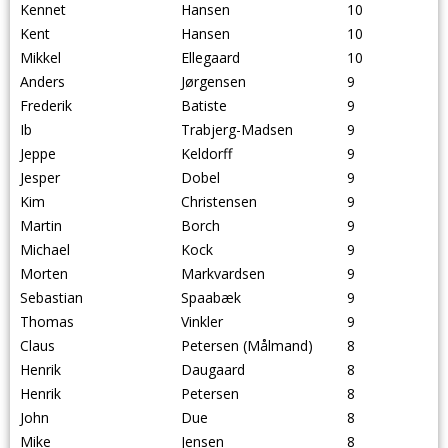
Kennet
Hansen
10
Kent
Hansen
10
Mikkel
Ellegaard
10
Anders
Jørgensen
9
Frederik
Batiste
9
Ib
Trabjerg-Madsen
9
Jeppe
Keldorff
9
Jesper
Dobel
9
Kim
Christensen
9
Martin
Borch
9
Michael
Kock
9
Morten
Markvardsen
9
Sebastian
Spaabæk
9
Thomas
Vinkler
9
Claus
Petersen (Målmand)
8
Henrik
Daugaard
8
Henrik
Petersen
8
John
Due
8
Mike
Jensen
8