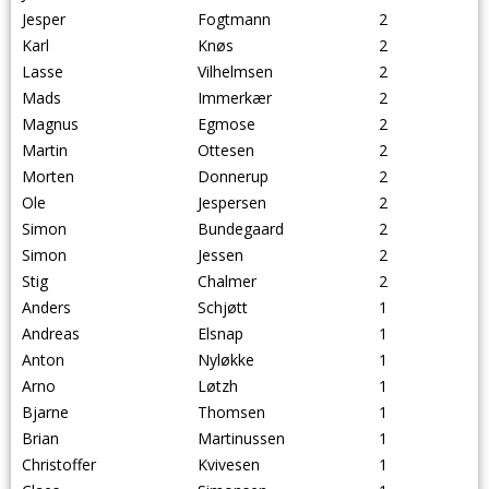
Jesper
Fogtmann
2
Karl
Knøs
2
Lasse
Vilhelmsen
2
Mads
Immerkær
2
Magnus
Egmose
2
Martin
Ottesen
2
Morten
Donnerup
2
Ole
Jespersen
2
Simon
Bundegaard
2
Simon
Jessen
2
Stig
Chalmer
2
Anders
Schjøtt
1
Andreas
Elsnap
1
Anton
Nyløkke
1
Arno
Løtzh
1
Bjarne
Thomsen
1
Brian
Martinussen
1
Christoffer
Kvivesen
1