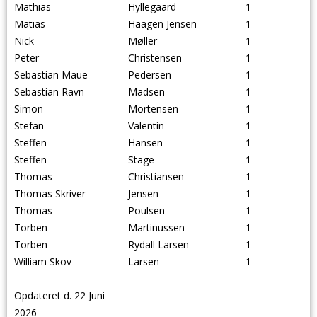
Mathias
Hyllegaard
1
Matias
Haagen Jensen
1
Nick
Møller
1
Peter
Christensen
1
Sebastian Maue
Pedersen
1
Sebastian Ravn
Madsen
1
Simon
Mortensen
1
Stefan
Valentin
1
Steffen
Hansen
1
Steffen
Stage
1
Thomas
Christiansen
1
Thomas Skriver
Jensen
1
Thomas
Poulsen
1
Torben
Martinussen
1
Torben
Rydall Larsen
1
William Skov
Larsen
1
Opdateret d. 22 Juni
2026