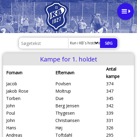
Kun i KB´s historie, vedtægter m.v.
Kampe for 1. holdet
Antal
Fornavn
Efternavn
kampe
Jacob
Povlsen
374
Jakob Rose
Moltrup
347
Torben
Due
345
John
Berg Jensen
342
Poul
Thygesen
339
John
Christiansen
331
Hans
Høj
326
Andreas
Toftdahl
295