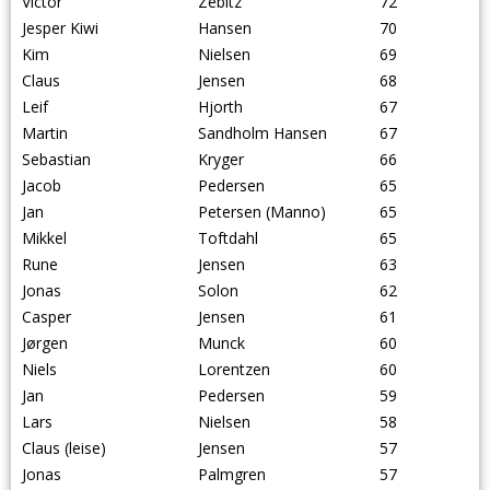
Victor
Zebitz
72
Jesper Kiwi
Hansen
70
Kim
Nielsen
69
Claus
Jensen
68
Leif
Hjorth
67
Martin
Sandholm Hansen
67
Sebastian
Kryger
66
Jacob
Pedersen
65
Jan
Petersen (Manno)
65
Mikkel
Toftdahl
65
Rune
Jensen
63
Jonas
Solon
62
Casper
Jensen
61
Jørgen
Munck
60
Niels
Lorentzen
60
Jan
Pedersen
59
Lars
Nielsen
58
Claus (leise)
Jensen
57
Jonas
Palmgren
57