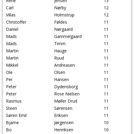
Rene
Jensen
13
Carl
Nørby
12
Villas
Holmstrup
12
Christoffer
Føldes
11
Daniel
Nørgaard
11
Mads
Gammelgaard
11
Mads
Timm
11
Martin
Hauge
11
Martin
Ruud
11
Mikkel
Andreasen
11
Ole
Olsen
11
Per
Hansen
11
Peter
Dydensborg
11
Peter
Rose Nielsen
11
Rasmus
Møller Drud
11
Steen
Sørensen
11
Søren Emil
Eriksen
11
Bjarne
Jørgensen
10
Bo
Henriksen
10