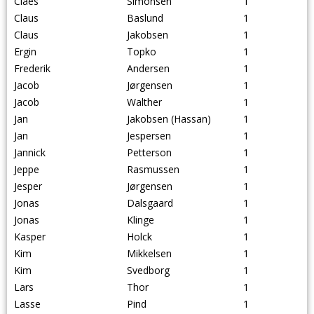
Claes
Simonsen
1
Claus
Baslund
1
Claus
Jakobsen
1
Ergin
Topko
1
Frederik
Andersen
1
Jacob
Jørgensen
1
Jacob
Walther
1
Jan
Jakobsen (Hassan)
1
Jan
Jespersen
1
Jannick
Petterson
1
Jeppe
Rasmussen
1
Jesper
Jørgensen
1
Jonas
Dalsgaard
1
Jonas
Klinge
1
Kasper
Holck
1
Kim
Mikkelsen
1
Kim
Svedborg
1
Lars
Thor
1
Lasse
Pind
1