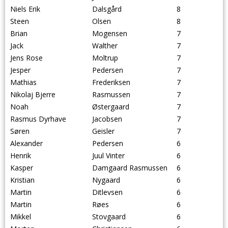
Niels Erik
Dalsgård
8
Steen
Olsen
8
Brian
Mogensen
7
Jack
Walther
7
Jens Rose
Moltrup
7
Jesper
Pedersen
7
Mathias
Frederiksen
7
Nikolaj Bjerre
Rasmussen
7
Noah
Østergaard
7
Rasmus Dyrhave
Jacobsen
7
Søren
Geisler
7
Alexander
Pedersen
6
Henrik
Juul Vinter
6
Kasper
Damgaard Rasmussen
6
Kristian
Nygaard
6
Martin
Ditlevsen
6
Martin
Røes
6
Mikkel
Stovgaard
6