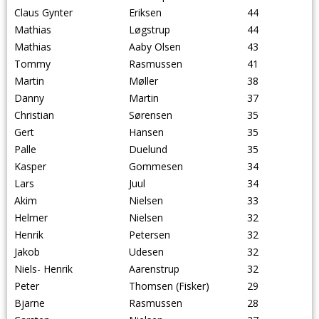
Claus Gynter
Eriksen
44
Mathias
Løgstrup
44
Mathias
Aaby Olsen
43
Tommy
Rasmussen
41
Martin
Møller
38
Danny
Martin
37
Christian
Sørensen
35
Gert
Hansen
35
Palle
Duelund
35
Kasper
Gommesen
34
Lars
Juul
34
Akim
Nielsen
33
Helmer
Nielsen
32
Henrik
Petersen
32
Jakob
Udesen
32
Niels- Henrik
Aarenstrup
32
Peter
Thomsen (Fisker)
29
Bjarne
Rasmussen
28