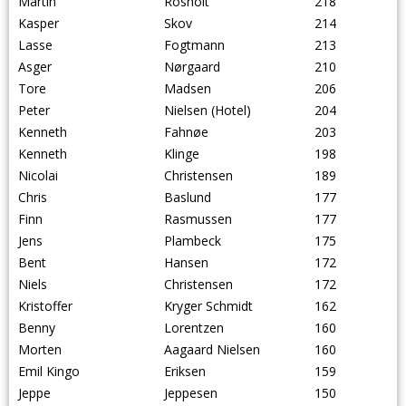
Martin
Rosholt
218
Kasper
Skov
214
Lasse
Fogtmann
213
Asger
Nørgaard
210
Tore
Madsen
206
Peter
Nielsen (Hotel)
204
Kenneth
Fahnøe
203
Kenneth
Klinge
198
Nicolai
Christensen
189
Chris
Baslund
177
Finn
Rasmussen
177
Jens
Plambeck
175
Bent
Hansen
172
Niels
Christensen
172
Kristoffer
Kryger Schmidt
162
Benny
Lorentzen
160
Morten
Aagaard Nielsen
160
Emil Kingo
Eriksen
159
Jeppe
Jeppesen
150