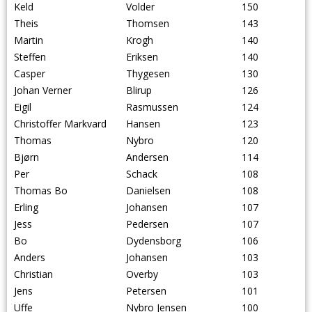
Keld
Volder
150
Theis
Thomsen
143
Martin
Krogh
140
Steffen
Eriksen
140
Casper
Thygesen
130
Johan Verner
Blirup
126
Eigil
Rasmussen
124
Christoffer Markvard
Hansen
123
Thomas
Nybro
120
Bjørn
Andersen
114
Per
Schack
108
Thomas Bo
Danielsen
108
Erling
Johansen
107
Jess
Pedersen
107
Bo
Dydensborg
106
Anders
Johansen
103
Christian
Overby
103
Jens
Petersen
101
Uffe
Nybro Jensen
100