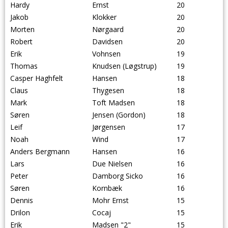
Hardy
Ernst
20
Jakob
Klokker
20
Morten
Nørgaard
20
Robert
Davidsen
20
Erik
Vohnsen
19
Thomas
Knudsen (Løgstrup)
19
Casper Haghfelt
Hansen
18
Claus
Thygesen
18
Mark
Toft Madsen
18
Søren
Jensen (Gordon)
18
Leif
Jørgensen
17
Noah
Wind
17
Anders Bergmann
Hansen
16
Lars
Due Nielsen
16
Peter
Damborg Sicko
16
Søren
Kornbæk
16
Dennis
Mohr Ernst
15
Drilon
Cocaj
15
Erik
Madsen "2"
15