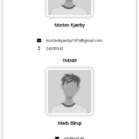
Morten Kjærby
mortenkjaerby1974@gmail.com
24205542
TRÆNER
Mads Blirup
mb@nef.dk