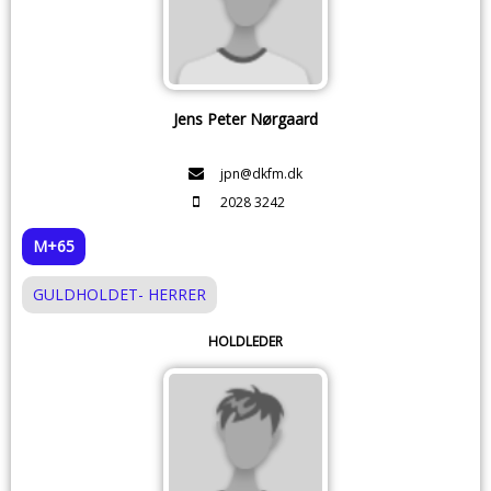
Jens Peter Nørgaard
jpn@dkfm.dk
2028 3242
M+65
GULDHOLDET- HERRER
HOLDLEDER