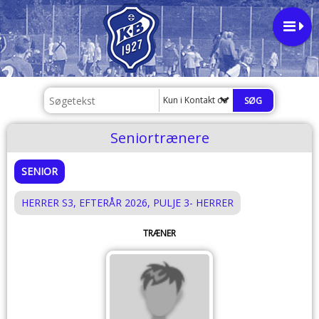
Kun i Kontakt os
Seniortrænere
SENIOR
HERRER S3, EFTERÅR 2026, PULJE 3- HERRER
TRÆNER