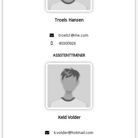
Troels Hansen
troels1@me.com
40300926
ASSISTENTTRÆNER
Keld Volder
k.volder@hotmail.com