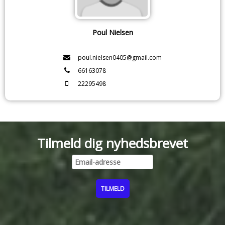
Poul Nielsen
poul.nielsen0405@gmail.com
66163078
22295498
Tilmeld dig nyhedsbrevet